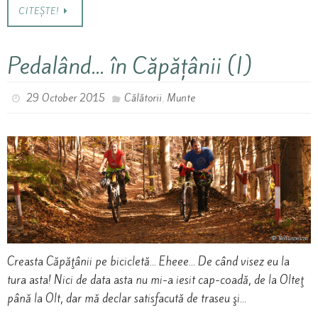
CITEȘTE!
Pedalând… în Căpățânii (I)
,
29 October 2015
Călătorii
Munte
Creasta Căpăţânii pe bicicletă… Eheee… De când visez eu la
tura asta! Nici de data asta nu mi-a iesit cap-coadă, de la Olteţ
până la Olt, dar mă declar satisfacută de traseu şi…