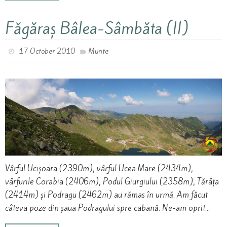
Făgăraș Bâlea-Sâmbăta (II)
17 October 2010
Munte
Vârful Ucișoara (2390m), vârful Ucea Mare (2434m),
vârfurile Corabia (2406m), Podul Giurgiului (2358m), Tărâța
(2414m) și Podragu (2462m) au rămas în urmă. Am făcut
câteva poze din șaua Podragului spre cabană. Ne-am oprit…