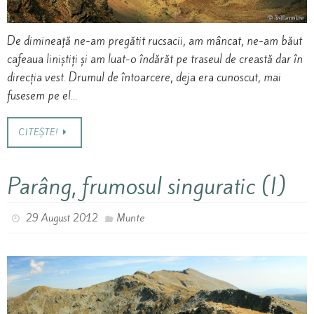
De dimineață ne-am pregătit rucsacii, am mâncat, ne-am băut
cafeaua liniștiți și am luat-o îndărăt pe traseul de creastă dar în
direcția vest. Drumul de întoarcere, deja era cunoscut, mai
fusesem pe el…
CITEȘTE!
Parâng, frumosul singuratic (I)
29 August 2012
Munte