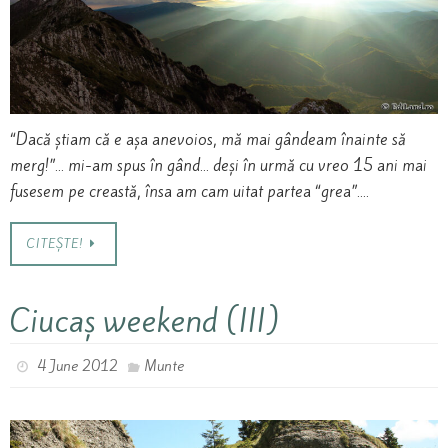
“Dacă știam că e așa anevoios, mă mai gândeam înainte să
merg!”… mi-am spus în gând… deși în urmă cu vreo 15 ani mai
fusesem pe creastă, însa am cam uitat partea “grea”….
CITEȘTE!
Ciucaș weekend (III)
4 June 2012
Munte