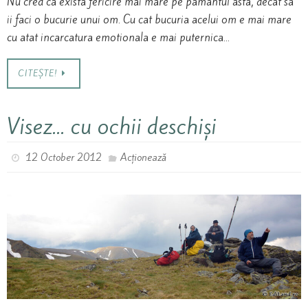
Nu cred ca exista fericire mai mare pe pamantul asta, decat sa
ii faci o bucurie unui om. Cu cat bucuria acelui om e mai mare
cu atat incarcatura emotionala e mai puternica…
CITEȘTE!
Visez… cu ochii deschiși
12 October 2012
Acționează