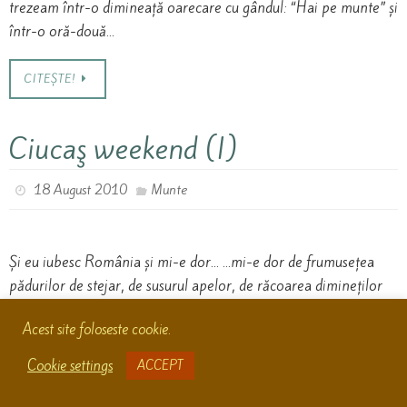
trezeam într-o dimineață oarecare cu gândul: “Hai pe munte” și
într-o oră-două…
CITEȘTE!
Ciucaş weekend (I)
18 August 2010
Munte
Și eu iubesc România și mi-e dor… …mi-e dor de frumusețea
pădurilor de stejar, de susurul apelor, de răcoarea dimineților
de munte, de aerul curat și, de ce nu, de oițele mândre și…
Acest site foloseste cookie.
CITEȘTE!
Cookie settings
ACCEPT