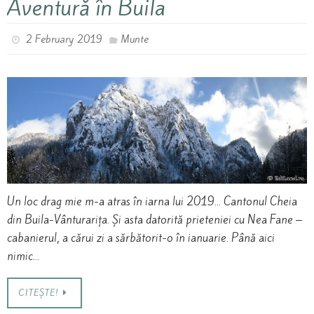
Aventură în Buila
2 February 2019
Munte
Un loc drag mie m-a atras în iarna lui 2019… Cantonul Cheia
din Buila-Vânturarița. Și asta datorită prieteniei cu Nea Fane –
cabanierul, a cărui zi a sărbătorit-o în ianuarie. Până aici
nimic…
CITEȘTE!