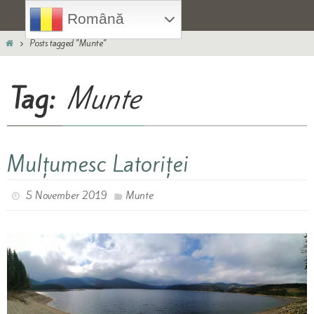
Skip
Română
to
Home
content
Posts tagged "Munte"
Tag:
Munte
Mulțumesc Latoriței
5 November 2019
Munte