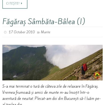
CITEȘTE!
Făgăraș Sâmbăta-Bâlea (I)
17 October 2010
Munte
S-a mai terminat o tură de câteva zile de relaxare în Făgăraș.
Vremea frumoasă și amici de munte m-au însoțit într-o
aventură de neuitat. Plecat-am doi din București să-l luăm pe-
al treilea din…