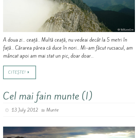
A doua zi… ceață… Multă ceață, nu vedeai decât la 5 metri în
față… Cărarea părea că duce în nori… Mi-am făcut rucsacul, am
mâncat apoi am mai stat un pic, doar doar…
CITEȘTE!
Cel mai fain munte (I)
13 July 2012
Munte