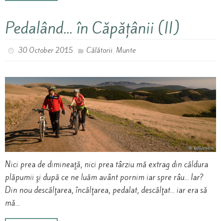
Pedalând… în Căpățânii (II)
,
30 October 2015
Călătorii
Munte
Nici prea de dimineaţă, nici prea târziu mă extrag din căldura
plăpumii şi după ce ne luăm avânt pornim iar spre râu… Iar?
Din nou descălţarea, încălţarea, pedalat, descălţat… iar era să
mă…