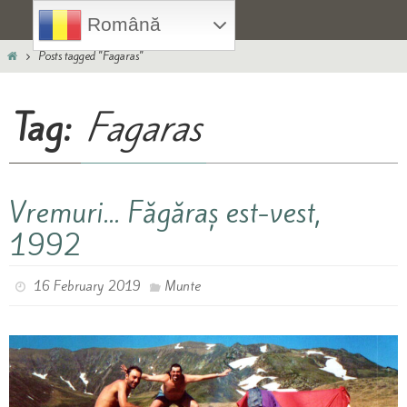
Skip
Română
to
Home
content
Posts tagged "Fagaras"
Tag:
Fagaras
Vremuri… Făgăraș est-vest,
1992
16 February 2019
Munte