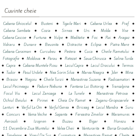
Cuvinte cheie
●
●
●
●
●
Cabana Ghiocelul
Busteni
Tigaile Mari
Cabana Urlea
Praf
●
●
●
●
●
●
Cabana Sambata
Cozia
Sirnea
Urs
Molda
Vise
●
●
●
●
●
●
●
Cabana Cascoe
Furtuna
Vulpe
Meditatie
Foc
Rai
Aragaz
●
●
●
●
●
●
Vidraru
Dunare
Beusnita
Distractie
Eclipsa
Piatra Mare
●
●
●
●
●
Cabana Caraiman
Curcubeu
Pestera
Cuca
Cheile Rametului
●
●
●
●
●
Fotografie
Moldova
Parau
Retezat
Saua Chirusca
Salina Turda
●
●
●
●
●
Capra
Cabana Muntele Rosu
Lacul Capra
Lacul Dracului
Termos
●
●
●
●
●
●
Tudor
Pasul Urdele
Nea Sorin Silva
Marea Neagra
Jder
Mina
●
●
●
●
●
●
Brasov
Negoiu
Cheile Turzii
Manastirea Suzana
Radioamatori
●
●
●
●
Lacul Pecineagu
Padure Nebuna
Fantana Lui Botorog
Transalpina
●
●
●
●
Focul Viu
Lacul Zanoaga
La Tunele
Manastirea Petrova
●
●
●
●
Ochiul Beiului
Pirinei
Cheia De Ramet
Zaganu-Gropsoarele
●
●
●
●
●
Lanturi
Varful La Om
Varful Gerea
Briceag
Lacul Mandra
Suru
●
●
●
●
●
●
Concurs
Vama Veche
Sapanta
Fereastra Zmeilor
Maramures
●
●
●
●
●
Aerosoli
Izopren
Buzau
Bigar
Horezu
●
●
●
11 Decembrie Ziua Muntelui
Valea Cheii
Vanturarita
Barsa Grosetului
●
●
●
●
●
●
Timelapse
Viseul De Sus
Curmatura
Manastirea Ramet
Cheita