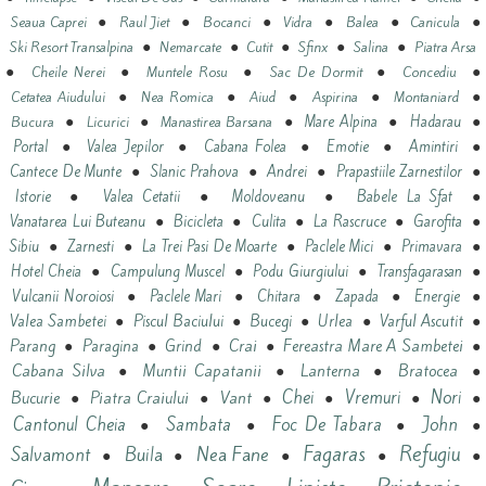
●
●
●
●
●
●
Seaua Caprei
Raul Jiet
Bocanci
Vidra
Balea
Canicula
●
●
●
●
●
Ski Resort Transalpina
Nemarcate
Cutit
Sfinx
Salina
Piatra Arsa
●
●
●
●
●
Cheile Nerei
Muntele Rosu
Sac De Dormit
Concediu
●
●
●
●
●
Cetatea Aiudului
Nea Romica
Aiud
Aspirina
Montaniard
●
●
●
●
●
Mare Alpina
Hadarau
Bucura
Licurici
Manastirea Barsana
●
●
●
●
●
Portal
Valea Jepilor
Cabana Folea
Emotie
Amintiri
●
●
●
●
Cantece De Munte
Slanic Prahova
Andrei
Prapastiile Zarnestilor
●
●
●
●
Istorie
Valea Cetatii
Moldoveanu
Babele La Sfat
●
●
●
●
●
Vanatarea Lui Buteanu
Bicicleta
Culita
La Rascruce
Garofita
●
●
●
●
●
Sibiu
Zarnesti
La Trei Pasi De Moarte
Paclele Mici
Primavara
●
●
●
●
Hotel Cheia
Campulung Muscel
Podu Giurgiului
Transfagarasan
●
●
●
●
●
Vulcanii Noroiosi
Paclele Mari
Chitara
Zapada
Energie
●
●
●
●
●
Valea Sambetei
Piscul Baciului
Bucegi
Urlea
Varful Ascutit
●
●
●
Crai
●
Fereastra Mare A Sambetei
●
Parang
Paragina
Grind
Cabana Silva
●
Muntii Capatanii
●
Lanterna
●
Bratocea
●
Vant
Chei
Vremuri
Nori
Bucurie
●
Piatra Craiului
●
●
●
●
●
Cantonul Cheia
Sambata
Foc De Tabara
John
●
●
●
●
Refugiu
Nea Fane
Fagaras
Salvamont
Buila
●
●
●
●
●