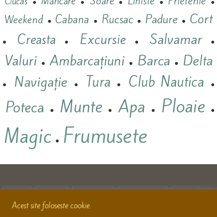
Prietenie
Mancare
Soare
Liniste
Ciucas
●
●
●
●
●
Cort
Padure
Cabana
Rucsac
Weekend
●
●
●
●
Salvamar
Excursie
Creasta
●
●
●
●
Valuri
Ambarcațiuni
Barca
Delta
●
●
●
Navigație
Tura
Club Nautica
●
●
●
●
Ploaie
Munte
Apa
Poteca
●
●
●
●
Frumusete
Magic
●
HOME
MUNTE
CĂLĂTORII
ACȚIONEAZĂ
UTILE
Acest site foloseste cookie.
ARHIVĂ
DESPRE
CONTACT