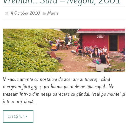
Vremuri… Suru – Negoiu, 2001
4 October 2010
Munte
Mi-aduc aminte cu nostalgie de acei ani ai tinereții când
mergeam fără griji și probleme pe unde ne tăia capul… Ne
trezeam într-o dimineață oarecare cu gândul: “Hai pe munte” și
într-o oră-două…
CITEȘTE!