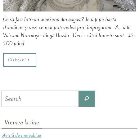
Ce să faci într-un weekend din august? Te uiți pe harta
României și vezi ce mai poți vedea prin împrejurimi… A… uite
Vulcanii Noroioși… lângă Buzău… Deci… câti kilometri sunt… ăă…
100 până…
CITEȘTE!
Search
Search
for:
Vremea la tine
oferită de meteoblue