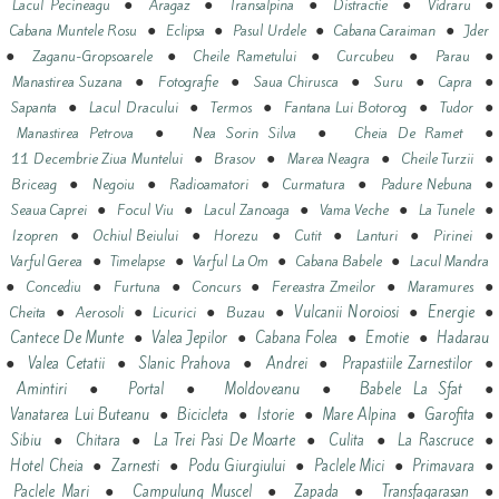
●
●
●
●
●
Lacul Pecineagu
Aragaz
Transalpina
Distractie
Vidraru
●
●
●
●
Cabana Muntele Rosu
Eclipsa
Pasul Urdele
Cabana Caraiman
Jder
●
●
●
●
●
Zaganu-Gropsoarele
Cheile Rametului
Curcubeu
Parau
●
●
●
●
●
Manastirea Suzana
Fotografie
Saua Chirusca
Suru
Capra
●
●
●
●
●
Sapanta
Lacul Dracului
Termos
Fantana Lui Botorog
Tudor
●
●
●
Manastirea Petrova
Nea Sorin Silva
Cheia De Ramet
●
●
●
●
11 Decembrie Ziua Muntelui
Brasov
Marea Neagra
Cheile Turzii
●
●
●
●
●
Briceag
Negoiu
Radioamatori
Curmatura
Padure Nebuna
●
●
●
●
●
Seaua Caprei
Focul Viu
Lacul Zanoaga
Vama Veche
La Tunele
●
●
●
●
●
●
Izopren
Ochiul Beiului
Horezu
Cutit
Lanturi
Pirinei
●
●
●
●
Varful Gerea
Timelapse
Varful La Om
Cabana Babele
Lacul Mandra
●
●
●
●
●
●
Concediu
Furtuna
Concurs
Fereastra Zmeilor
Maramures
●
●
●
●
●
●
Vulcanii Noroiosi
Energie
Cheita
Aerosoli
Licurici
Buzau
●
●
●
●
Cantece De Munte
Valea Jepilor
Cabana Folea
Emotie
Hadarau
●
●
●
●
●
Valea Cetatii
Slanic Prahova
Andrei
Prapastiile Zarnestilor
●
●
●
●
Amintiri
Portal
Moldoveanu
Babele La Sfat
●
●
●
●
●
Vanatarea Lui Buteanu
Bicicleta
Istorie
Mare Alpina
Garofita
●
●
●
●
●
Sibiu
Chitara
La Trei Pasi De Moarte
Culita
La Rascruce
●
●
●
●
●
Hotel Cheia
Zarnesti
Podu Giurgiului
Paclele Mici
Primavara
●
●
●
●
Paclele Mari
Campulung Muscel
Zapada
Transfagarasan