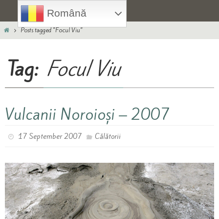
Skip
Română
to
Home
content
Posts tagged "Focul Viu"
Tag:
Focul Viu
Vulcanii Noroioși – 2007
17 September 2007
Călătorii