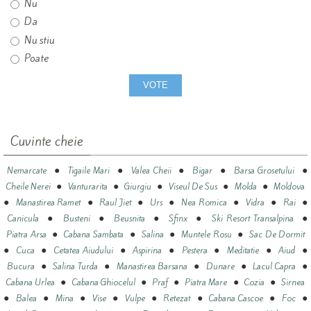
Nu
Da
Nu stiu
Poate
Cuvinte cheie
●
●
●
●
●
Nemarcate
Tigaile Mari
Valea Cheii
Bigar
Barsa Grosetului
●
●
●
●
●
Cheile Nerei
Vanturarita
Giurgiu
Viseul De Sus
Molda
Moldova
●
●
●
●
●
●
●
Manastirea Ramet
Raul Jiet
Urs
Nea Romica
Vidra
Rai
●
●
●
●
●
Canicula
Busteni
Beusnita
Sfinx
Ski Resort Transalpina
●
●
●
●
Piatra Arsa
Cabana Sambata
Salina
Muntele Rosu
Sac De Dormit
●
●
●
●
●
●
●
Cuca
Cetatea Aiudului
Aspirina
Pestera
Meditatie
Aiud
●
●
●
●
●
Bucura
Salina Turda
Manastirea Barsana
Dunare
Lacul Capra
●
●
●
●
●
Cabana Urlea
Cabana Ghiocelul
Praf
Piatra Mare
Cozia
Sirnea
●
●
●
●
●
●
●
●
Balea
Mina
Vise
Vulpe
Retezat
Cabana Cascoe
Foc