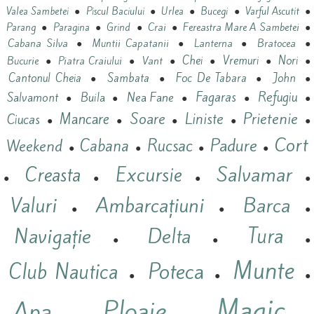
●
●
●
●
●
Valea Sambetei
Piscul Baciului
Urlea
Bucegi
Varful Ascutit
●
●
●
Crai
●
Fereastra Mare A Sambetei
●
Parang
Paragina
Grind
Cabana Silva
●
Muntii Capatanii
●
Lanterna
●
Bratocea
●
Vant
Chei
Vremuri
Nori
Bucurie
●
Piatra Craiului
●
●
●
●
●
Cantonul Cheia
Sambata
Foc De Tabara
John
●
●
●
●
Refugiu
Nea Fane
Fagaras
Salvamont
Buila
●
●
●
●
●
Prietenie
Mancare
Soare
Liniste
Ciucas
●
●
●
●
●
Cort
Padure
Cabana
Rucsac
Weekend
●
●
●
●
Salvamar
Excursie
Creasta
●
●
●
●
Valuri
Ambarcațiuni
Barca
●
●
●
Navigație
Delta
Tura
●
●
●
Munte
Poteca
Club Nautica
●
●
●
Magic
Ploaie
Apa