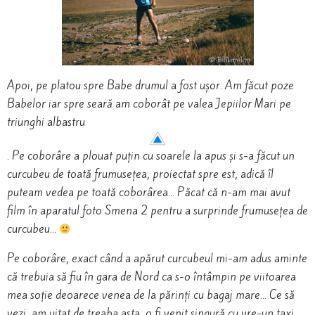
Apoi, pe platou spre Babe drumul a fost ușor. Am făcut poze
Babelor iar spre seară am coborât pe valea Jepiilor Mari pe
triunghi albastru
. Pe coborâre a plouat puțin cu soarele la apus și s-a făcut un
curcubeu de toată frumusețea, proiectat spre est, adică îl
puteam vedea pe toată coborârea… Păcat că n-am mai avut
film în aparatul foto Smena 2 pentru a surprinde frumusețea de
curcubeu…
Pe coborâre, exact când a apărut curcubeul mi-am adus aminte
că trebuia să fiu în gara de Nord ca s-o întâmpin pe viitoarea
mea soție deoarece venea de la părinți cu bagaj mare… Ce să
vezi, am uitat de treaba asta, o fi venit singură cu vre-un taxi