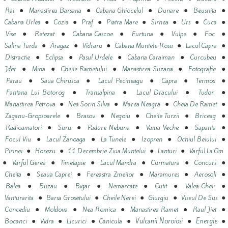
●
●
●
●
●
Rai
Manastirea Barsana
Cabana Ghiocelul
Dunare
Beusnita
●
●
●
●
●
●
●
Cabana Urlea
Cozia
Praf
Piatra Mare
Sirnea
Urs
Cuca
●
●
●
●
●
●
Vise
Retezat
Cabana Cascoe
Furtuna
Vulpe
Foc
●
●
●
●
●
Salina Turda
Aragaz
Vidraru
Cabana Muntele Rosu
Lacul Capra
●
●
●
●
●
Distractie
Eclipsa
Pasul Urdele
Cabana Caraiman
Curcubeu
●
●
●
●
●
Jder
Mina
Cheile Rametului
Manastirea Suzana
Fotografie
●
●
●
●
●
Parau
Saua Chirusca
Lacul Pecineagu
Capra
Termos
●
●
●
●
Fantana Lui Botorog
Transalpina
Lacul Dracului
Tudor
●
●
●
●
Manastirea Petrova
Nea Sorin Silva
Marea Neagra
Cheia De Ramet
●
●
●
●
●
Zaganu-Gropsoarele
Brasov
Negoiu
Cheile Turzii
Briceag
●
●
●
●
●
Radioamatori
Suru
Padure Nebuna
Vama Veche
Sapanta
●
●
●
●
●
Focul Viu
Lacul Zanoaga
La Tunele
Izopren
Ochiul Beiului
●
●
●
●
Pirinei
Horezu
11 Decembrie Ziua Muntelui
Lanturi
Varful La Om
●
●
●
●
●
●
Varful Gerea
Timelapse
Lacul Mandra
Curmatura
Concurs
●
●
●
●
●
Cheita
Seaua Caprei
Fereastra Zmeilor
Maramures
Aerosoli
●
●
●
●
●
●
Balea
Buzau
Bigar
Nemarcate
Cutit
Valea Cheii
●
●
●
●
●
Vanturarita
Barsa Grosetului
Cheile Nerei
Giurgiu
Viseul De Sus
●
●
●
●
●
Concediu
Moldova
Nea Romica
Manastirea Ramet
Raul Jiet
●
●
●
●
●
●
Vulcanii Noroiosi
Energie
Bocanci
Vidra
Licurici
Canicula