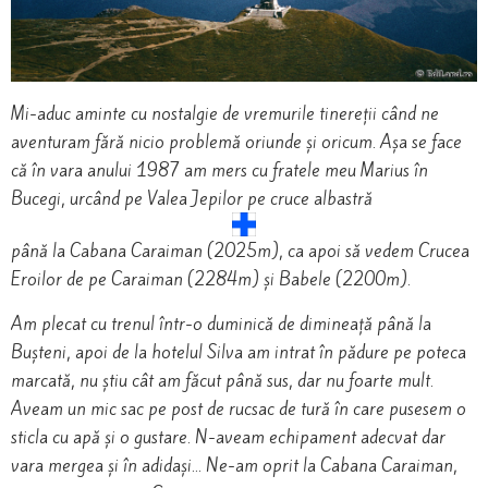
Mi-aduc aminte cu nostalgie de vremurile tinereții când ne
aventuram fără nicio problemă oriunde și oricum. Așa se face
că în vara anului 1987 am mers cu fratele meu Marius în
Bucegi, urcând pe Valea Jepilor pe cruce albastră
până la Cabana Caraiman (2025m), ca apoi să vedem Crucea
Eroilor de pe Caraiman (2284m) și Babele (2200m).
Am plecat cu trenul într-o duminică de dimineață până la
Bușteni, apoi de la hotelul Silva am intrat în pădure pe poteca
marcată, nu știu cât am făcut până sus, dar nu foarte mult.
Aveam un mic sac pe post de rucsac de tură în care pusesem o
sticla cu apă și o gustare. N-aveam echipament adecvat dar
vara mergea și în adidași… Ne-am oprit la Cabana Caraiman,