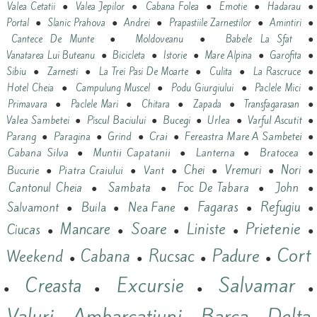
●
●
●
●
●
Valea Cetatii
Valea Jepilor
Cabana Folea
Emotie
Hadarau
●
●
●
●
●
Portal
Slanic Prahova
Andrei
Prapastiile Zarnestilor
Amintiri
●
●
●
Cantece De Munte
Moldoveanu
Babele La Sfat
●
●
●
●
●
Vanatarea Lui Buteanu
Bicicleta
Istorie
Mare Alpina
Garofita
●
●
●
●
●
Sibiu
Zarnesti
La Trei Pasi De Moarte
Culita
La Rascruce
●
●
●
●
Hotel Cheia
Campulung Muscel
Podu Giurgiului
Paclele Mici
●
●
●
●
●
Primavara
Paclele Mari
Chitara
Zapada
Transfagarasan
●
●
●
●
●
Valea Sambetei
Piscul Baciului
Bucegi
Urlea
Varful Ascutit
●
●
●
Crai
●
Fereastra Mare A Sambetei
●
Parang
Paragina
Grind
Cabana Silva
●
Muntii Capatanii
●
Lanterna
●
Bratocea
●
Vant
Chei
Vremuri
Nori
Bucurie
●
Piatra Craiului
●
●
●
●
●
Cantonul Cheia
Sambata
Foc De Tabara
John
●
●
●
●
Refugiu
Nea Fane
Fagaras
Salvamont
Buila
●
●
●
●
●
Prietenie
Mancare
Soare
Liniste
Ciucas
●
●
●
●
●
Cort
Padure
Cabana
Rucsac
Weekend
●
●
●
●
Salvamar
Excursie
Creasta
●
●
●
●
Valuri
Ambarcațiuni
Barca
Delta