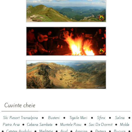
Cuvinte cheie
●
●
●
●
●
Ski Resort Transalpina
Busteni
Tigaile Mari
Sfinx
Salina
●
●
●
●
Piatra Arsa
Cabana Sambata
Muntele Rosu
Sac De Dormit
Molda
●
●
●
●
●
●
●
Cetatea Aiudului
Meditatie
Aiud
Aspirina
Pestera
Bucura