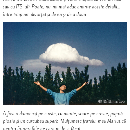
sau cu ITB-ul? Poate, nu-mi mai aduc aminte aceste detalii…
între timp am divorțat și de ea și de a doua…
A fost o duminică pe cinste, cu munte, soare pe creste, puțină
ploaie și un curcubeu superb. Mulțumesc fratelui meu Mariusică
pentru fotografiile pe care mi le-a făcut.