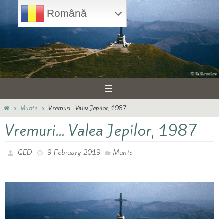
Skip
Română
to
content
Home
Munte
Vremuri… Valea Jepilor, 1987
Vremuri… Valea Jepilor, 1987
QED
9 February 2019
Munte