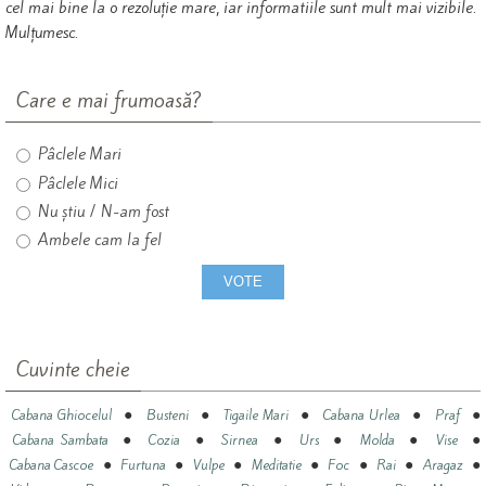
cel mai bine la o rezoluție mare, iar informatiile sunt mult mai vizibile.
Mulțumesc.
Care e mai frumoasă?
Pâclele Mari
Pâclele Mici
Nu știu / N-am fost
Ambele cam la fel
Cuvinte cheie
●
●
●
●
●
Cabana Ghiocelul
Busteni
Tigaile Mari
Cabana Urlea
Praf
●
●
●
●
●
●
Cabana Sambata
Cozia
Sirnea
Urs
Molda
Vise
●
●
●
●
●
●
●
Cabana Cascoe
Furtuna
Vulpe
Meditatie
Foc
Rai
Aragaz