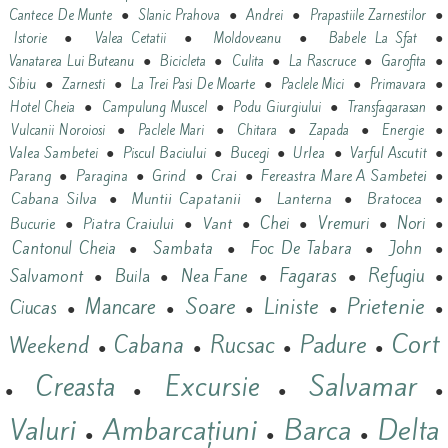
●
●
●
●
Cantece De Munte
Slanic Prahova
Andrei
Prapastiile Zarnestilor
●
●
●
●
Istorie
Valea Cetatii
Moldoveanu
Babele La Sfat
●
●
●
●
●
Vanatarea Lui Buteanu
Bicicleta
Culita
La Rascruce
Garofita
●
●
●
●
●
Sibiu
Zarnesti
La Trei Pasi De Moarte
Paclele Mici
Primavara
●
●
●
●
Hotel Cheia
Campulung Muscel
Podu Giurgiului
Transfagarasan
●
●
●
●
●
Vulcanii Noroiosi
Paclele Mari
Chitara
Zapada
Energie
●
●
●
●
●
Valea Sambetei
Piscul Baciului
Bucegi
Urlea
Varful Ascutit
●
●
●
Crai
●
Fereastra Mare A Sambetei
●
Parang
Paragina
Grind
Cabana Silva
●
Muntii Capatanii
●
Lanterna
●
Bratocea
●
Vant
Chei
Vremuri
Nori
Bucurie
●
Piatra Craiului
●
●
●
●
●
Cantonul Cheia
Sambata
Foc De Tabara
John
●
●
●
●
Refugiu
Nea Fane
Fagaras
Salvamont
Buila
●
●
●
●
●
Prietenie
Mancare
Soare
Liniste
Ciucas
●
●
●
●
●
Cort
Padure
Cabana
Rucsac
Weekend
●
●
●
●
Salvamar
Excursie
Creasta
●
●
●
●
Valuri
Ambarcațiuni
Barca
Delta
●
●
●