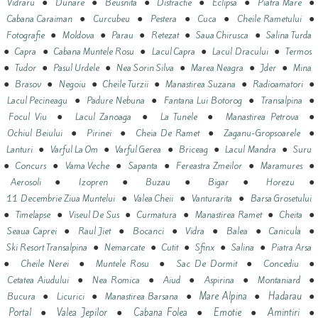
●
●
●
●
●
●
Vidraru
Dunare
Beusnita
Distractie
Eclipsa
Piatra Mare
●
●
●
●
●
Cabana Caraiman
Curcubeu
Pestera
Cuca
Cheile Rametului
●
●
●
●
●
Fotografie
Moldova
Parau
Retezat
Saua Chirusca
Salina Turda
●
●
●
●
●
Capra
Cabana Muntele Rosu
Lacul Capra
Lacul Dracului
Termos
●
●
●
●
●
●
Tudor
Pasul Urdele
Nea Sorin Silva
Marea Neagra
Jder
Mina
●
●
●
●
●
●
Brasov
Negoiu
Cheile Turzii
Manastirea Suzana
Radioamatori
●
●
●
●
Lacul Pecineagu
Padure Nebuna
Fantana Lui Botorog
Transalpina
●
●
●
●
Focul Viu
Lacul Zanoaga
La Tunele
Manastirea Petrova
●
●
●
●
Ochiul Beiului
Pirinei
Cheia De Ramet
Zaganu-Gropsoarele
●
●
●
●
●
Lanturi
Varful La Om
Varful Gerea
Briceag
Lacul Mandra
Suru
●
●
●
●
●
●
Concurs
Vama Veche
Sapanta
Fereastra Zmeilor
Maramures
●
●
●
●
●
Aerosoli
Izopren
Buzau
Bigar
Horezu
●
●
●
11 Decembrie Ziua Muntelui
Valea Cheii
Vanturarita
Barsa Grosetului
●
●
●
●
●
●
Timelapse
Viseul De Sus
Curmatura
Manastirea Ramet
Cheita
●
●
●
●
●
●
Seaua Caprei
Raul Jiet
Bocanci
Vidra
Balea
Canicula
●
●
●
●
●
Ski Resort Transalpina
Nemarcate
Cutit
Sfinx
Salina
Piatra Arsa
●
●
●
●
●
Cheile Nerei
Muntele Rosu
Sac De Dormit
Concediu
●
●
●
●
●
Cetatea Aiudului
Nea Romica
Aiud
Aspirina
Montaniard
●
●
●
●
●
Mare Alpina
Hadarau
Bucura
Licurici
Manastirea Barsana
●
●
●
●
●
Portal
Valea Jepilor
Cabana Folea
Emotie
Amintiri