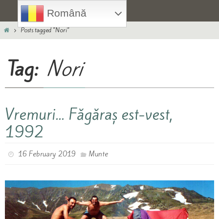
Skip
Română
to
Home
content
Posts tagged "Nori"
Tag:
Nori
Vremuri… Făgăraș est-vest,
1992
16 February 2019
Munte