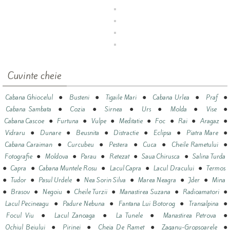
Cuvinte cheie
●
●
●
●
●
Cabana Ghiocelul
Busteni
Tigaile Mari
Cabana Urlea
Praf
●
●
●
●
●
●
Cabana Sambata
Cozia
Sirnea
Urs
Molda
Vise
●
●
●
●
●
●
●
Cabana Cascoe
Furtuna
Vulpe
Meditatie
Foc
Rai
Aragaz
●
●
●
●
●
●
Vidraru
Dunare
Beusnita
Distractie
Eclipsa
Piatra Mare
●
●
●
●
●
Cabana Caraiman
Curcubeu
Pestera
Cuca
Cheile Rametului
●
●
●
●
●
Fotografie
Moldova
Parau
Retezat
Saua Chirusca
Salina Turda
●
●
●
●
●
Capra
Cabana Muntele Rosu
Lacul Capra
Lacul Dracului
Termos
●
●
●
●
●
●
Tudor
Pasul Urdele
Nea Sorin Silva
Marea Neagra
Jder
Mina
●
●
●
●
●
●
Brasov
Negoiu
Cheile Turzii
Manastirea Suzana
Radioamatori
●
●
●
●
Lacul Pecineagu
Padure Nebuna
Fantana Lui Botorog
Transalpina
●
●
●
●
Focul Viu
Lacul Zanoaga
La Tunele
Manastirea Petrova
●
●
●
●
Ochiul Beiului
Pirinei
Cheia De Ramet
Zaganu-Gropsoarele