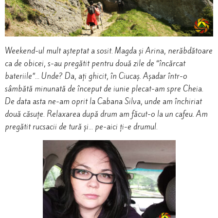
Weekend-ul mult așteptat a sosit. Magda și Arina, nerăbdătoare
ca de obicei, s-au pregătit pentru două zile de “încărcat
bateriile”… Unde? Da, ați ghicit, în Ciucaș. Așadar într-o
sâmbătă minunată de început de iunie plecat-am spre Cheia.
De data asta ne-am oprit la Cabana Silva, unde am închiriat
două căsuțe. Relaxarea după drum am făcut-o la un cafeu. Am
pregătit rucsacii de tură și… pe-aici ți-e drumul.