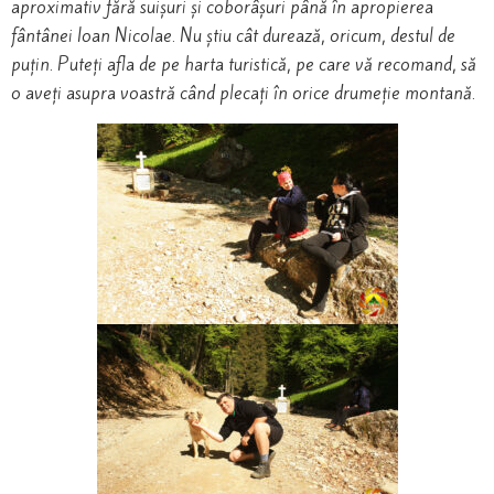
aproximativ fără suișuri și coborâșuri până în apropierea
fântânei Ioan Nicolae. Nu știu cât durează, oricum, destul de
puțin. Puteți afla de pe harta turistică, pe care vă recomand, să
o aveți asupra voastră când plecați în orice drumeție montană.