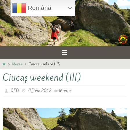
Skip
Română
to
content
Home
Munte
Ciucaș weekend (III)
Ciucaș weekend (III)
QED
4 June 2012
Munte