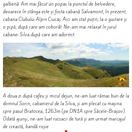
galbenă. Am mai făcut un popas la punctul de belvedere,
deoarece în stânga este și fosta cabană Salvamont, în prezent,
cabana Clubului Alpin Ciucaș. Aici am stat puțin, la o gustare și
o pipă, după care am coborât. Ne-am mai relaxat în jurul
cabanei Silva după care am adormit.
A doua zi după cafeu și micul dejun, ne-am luat rămas bun de la
domnul Sorin, cabanierul de la Silva, și am plecat cu mașina
spre pasul Bratocea, 1263m (pe DN1A spre Săcele-Brașov).
Odată ajunși, ne-am luat rucsacii de tură și am urmat marcajul
de creastă, bandă roșie