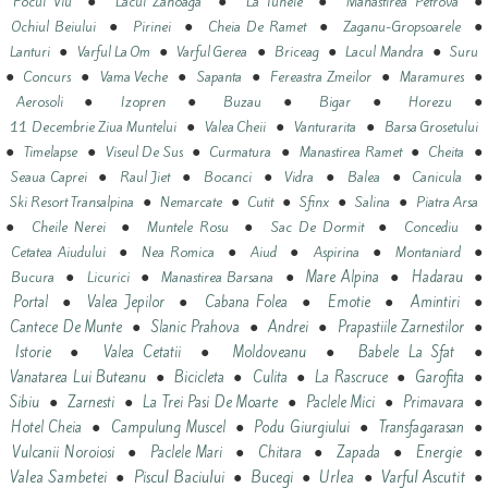
●
●
●
●
Focul Viu
Lacul Zanoaga
La Tunele
Manastirea Petrova
●
●
●
●
Ochiul Beiului
Pirinei
Cheia De Ramet
Zaganu-Gropsoarele
●
●
●
●
●
Lanturi
Varful La Om
Varful Gerea
Briceag
Lacul Mandra
Suru
●
●
●
●
●
●
Concurs
Vama Veche
Sapanta
Fereastra Zmeilor
Maramures
●
●
●
●
●
Aerosoli
Izopren
Buzau
Bigar
Horezu
●
●
●
11 Decembrie Ziua Muntelui
Valea Cheii
Vanturarita
Barsa Grosetului
●
●
●
●
●
●
Timelapse
Viseul De Sus
Curmatura
Manastirea Ramet
Cheita
●
●
●
●
●
●
Seaua Caprei
Raul Jiet
Bocanci
Vidra
Balea
Canicula
●
●
●
●
●
Ski Resort Transalpina
Nemarcate
Cutit
Sfinx
Salina
Piatra Arsa
●
●
●
●
●
Cheile Nerei
Muntele Rosu
Sac De Dormit
Concediu
●
●
●
●
●
Cetatea Aiudului
Nea Romica
Aiud
Aspirina
Montaniard
●
●
●
●
●
Mare Alpina
Hadarau
Bucura
Licurici
Manastirea Barsana
●
●
●
●
●
Portal
Valea Jepilor
Cabana Folea
Emotie
Amintiri
●
●
●
●
Cantece De Munte
Slanic Prahova
Andrei
Prapastiile Zarnestilor
●
●
●
●
Istorie
Valea Cetatii
Moldoveanu
Babele La Sfat
●
●
●
●
●
Vanatarea Lui Buteanu
Bicicleta
Culita
La Rascruce
Garofita
●
●
●
●
●
Sibiu
Zarnesti
La Trei Pasi De Moarte
Paclele Mici
Primavara
●
●
●
●
Hotel Cheia
Campulung Muscel
Podu Giurgiului
Transfagarasan
●
●
●
●
●
Vulcanii Noroiosi
Paclele Mari
Chitara
Zapada
Energie
●
●
●
●
●
Valea Sambetei
Piscul Baciului
Bucegi
Urlea
Varful Ascutit