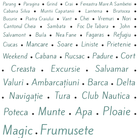
●
●
●
Crai
●
Fereastra Mare A Sambetei
●
Parang
Paragina
Grind
Cabana Silva
●
Muntii Capatanii
●
Lanterna
●
Bratocea
●
Vant
Chei
Vremuri
Nori
Bucurie
●
Piatra Craiului
●
●
●
●
●
Cantonul Cheia
Sambata
Foc De Tabara
John
●
●
●
●
Refugiu
Nea Fane
Fagaras
Salvamont
Buila
●
●
●
●
●
Prietenie
Mancare
Soare
Liniste
Ciucas
●
●
●
●
●
Cort
Padure
Cabana
Rucsac
Weekend
●
●
●
●
Salvamar
Excursie
Creasta
●
●
●
●
Valuri
Ambarcațiuni
Barca
Delta
●
●
●
Navigație
Tura
Club Nautica
●
●
●
●
Ploaie
Munte
Apa
Poteca
●
●
●
●
Frumusete
Magic
●