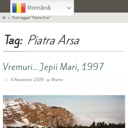
Skip
Română
to
Home
content
Posts tagged "Piatra Arsa"
Tag:
Piatra Arsa
Vremuri… Jepii Mari, 1997
4 November 2009
Munte