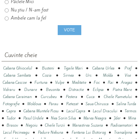
Pâclele Mici
Nu știu / N-am fost
Ambele cam la fel
Cuvinte cheie
●
●
●
●
●
Cabana Ghiocelul
Busteni
Tigaile Mari
Cabana Urlea
Praf
●
●
●
●
●
●
Cabana Sambata
Cozia
Sirnea
Urs
Molda
Vise
●
●
●
●
●
●
●
Cabana Cascoe
Furtuna
Vulpe
Meditatie
Foc
Rai
Aragaz
●
●
●
●
●
●
Vidraru
Dunare
Beusnita
Distractie
Eclipsa
Piatra Mare
●
●
●
●
●
Cabana Caraiman
Curcubeu
Pestera
Cuca
Cheile Rametului
●
●
●
●
●
Fotografie
Moldova
Parau
Retezat
Saua Chirusca
Salina Turda
●
●
●
●
●
Capra
Cabana Muntele Rosu
Lacul Capra
Lacul Dracului
Termos
●
●
●
●
●
●
Tudor
Pasul Urdele
Nea Sorin Silva
Marea Neagra
Jder
Mina
●
●
●
●
●
●
Brasov
Negoiu
Cheile Turzii
Manastirea Suzana
Radioamatori
●
●
●
●
Lacul Pecineagu
Padure Nebuna
Fantana Lui Botorog
Transalpina