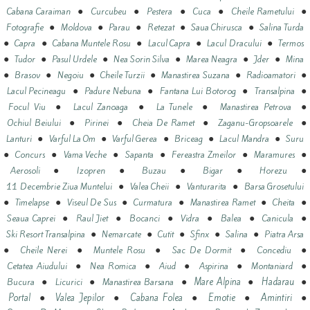
●
●
●
●
●
Cabana Caraiman
Curcubeu
Pestera
Cuca
Cheile Rametului
●
●
●
●
●
Fotografie
Moldova
Parau
Retezat
Saua Chirusca
Salina Turda
●
●
●
●
●
Capra
Cabana Muntele Rosu
Lacul Capra
Lacul Dracului
Termos
●
●
●
●
●
●
Tudor
Pasul Urdele
Nea Sorin Silva
Marea Neagra
Jder
Mina
●
●
●
●
●
●
Brasov
Negoiu
Cheile Turzii
Manastirea Suzana
Radioamatori
●
●
●
●
Lacul Pecineagu
Padure Nebuna
Fantana Lui Botorog
Transalpina
●
●
●
●
Focul Viu
Lacul Zanoaga
La Tunele
Manastirea Petrova
●
●
●
●
Ochiul Beiului
Pirinei
Cheia De Ramet
Zaganu-Gropsoarele
●
●
●
●
●
Lanturi
Varful La Om
Varful Gerea
Briceag
Lacul Mandra
Suru
●
●
●
●
●
●
Concurs
Vama Veche
Sapanta
Fereastra Zmeilor
Maramures
●
●
●
●
●
Aerosoli
Izopren
Buzau
Bigar
Horezu
●
●
●
11 Decembrie Ziua Muntelui
Valea Cheii
Vanturarita
Barsa Grosetului
●
●
●
●
●
●
Timelapse
Viseul De Sus
Curmatura
Manastirea Ramet
Cheita
●
●
●
●
●
●
Seaua Caprei
Raul Jiet
Bocanci
Vidra
Balea
Canicula
●
●
●
●
●
Ski Resort Transalpina
Nemarcate
Cutit
Sfinx
Salina
Piatra Arsa
●
●
●
●
●
Cheile Nerei
Muntele Rosu
Sac De Dormit
Concediu
●
●
●
●
●
Cetatea Aiudului
Nea Romica
Aiud
Aspirina
Montaniard
●
●
●
●
●
Mare Alpina
Hadarau
Bucura
Licurici
Manastirea Barsana
●
●
●
●
●
Portal
Valea Jepilor
Cabana Folea
Emotie
Amintiri