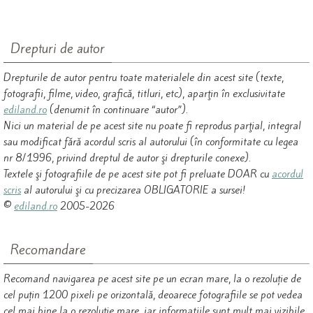
Drepturi de autor
Drepturile de autor pentru toate materialele din acest site (texte,
fotografii, filme, video, grafică, titluri, etc), aparţin în exclusivitate
ediland.ro
(denumit în continuare “autor”).
Nici un material de pe acest site nu poate fi reprodus parţial, integral
sau modificat fără acordul scris al autorului (în conformitate cu legea
nr 8/1996, privind dreptul de autor şi drepturile conexe).
Textele şi fotografiile de pe acest site pot fi preluate DOAR cu
acordul
scris
al autorului şi cu precizarea OBLIGATORIE a sursei!
©
ediland.ro
2005-2026
Recomandare
Recomand navigarea pe acest site pe un ecran mare, la o rezoluție de
cel puțin 1200 pixeli pe orizontală, deoarece fotografiile se pot vedea
cel mai bine la o rezoluție mare, iar informatiile sunt mult mai vizibile.