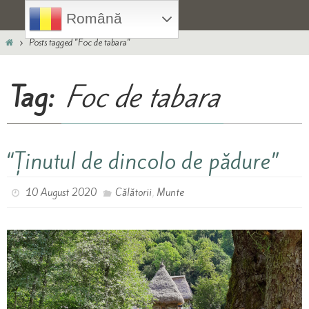
Skip
Română
to
Home
content
Posts tagged "Foc de tabara"
Tag:
Foc de tabara
“Ținutul de dincolo de pădure”
,
10 August 2020
Călătorii
Munte