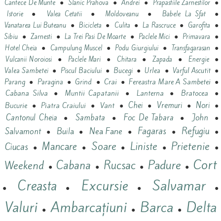
●
●
●
●
Cantece De Munte
Slanic Prahova
Andrei
Prapastiile Zarnestilor
●
●
●
●
Istorie
Valea Cetatii
Moldoveanu
Babele La Sfat
●
●
●
●
●
Vanatarea Lui Buteanu
Bicicleta
Culita
La Rascruce
Garofita
●
●
●
●
●
Sibiu
Zarnesti
La Trei Pasi De Moarte
Paclele Mici
Primavara
●
●
●
●
Hotel Cheia
Campulung Muscel
Podu Giurgiului
Transfagarasan
●
●
●
●
●
Vulcanii Noroiosi
Paclele Mari
Chitara
Zapada
Energie
●
●
●
●
●
Valea Sambetei
Piscul Baciului
Bucegi
Urlea
Varful Ascutit
●
●
●
Crai
●
Fereastra Mare A Sambetei
●
Parang
Paragina
Grind
Cabana Silva
●
Muntii Capatanii
●
Lanterna
●
Bratocea
●
Vant
Chei
Vremuri
Nori
Bucurie
●
Piatra Craiului
●
●
●
●
●
Cantonul Cheia
Sambata
Foc De Tabara
John
●
●
●
●
Refugiu
Nea Fane
Fagaras
Salvamont
Buila
●
●
●
●
●
Prietenie
Mancare
Soare
Liniste
Ciucas
●
●
●
●
●
Cort
Padure
Cabana
Rucsac
Weekend
●
●
●
●
Salvamar
Excursie
Creasta
●
●
●
●
Valuri
Ambarcațiuni
Barca
Delta
●
●
●