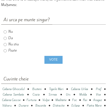
Mulțumesc.
Ai urca pe munte singur?
Nu
Da
Nu stiu
Poate
Cuvinte cheie
●
●
●
●
●
Cabana Ghiocelul
Busteni
Tigaile Mari
Cabana Urlea
Praf
●
●
●
●
●
●
Cabana Sambata
Cozia
Sirnea
Urs
Molda
Vise
●
●
●
●
●
●
●
Cabana Cascoe
Furtuna
Vulpe
Meditatie
Foc
Rai
Aragaz
●
●
●
●
●
●
Vidraru
Dunare
Beusnita
Distractie
Eclipsa
Piatra Mare