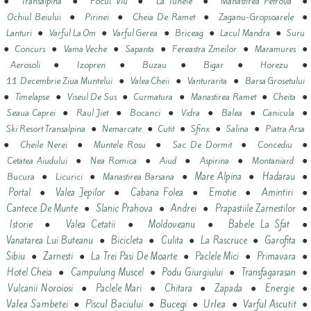
●
●
●
●
●
Transalpina
Focul Viu
La Tunele
Manastirea Petrova
●
●
●
●
Ochiul Beiului
Pirinei
Cheia De Ramet
Zaganu-Gropsoarele
●
●
●
●
●
Lanturi
Varful La Om
Varful Gerea
Briceag
Lacul Mandra
Suru
●
●
●
●
●
●
Concurs
Vama Veche
Sapanta
Fereastra Zmeilor
Maramures
●
●
●
●
●
Aerosoli
Izopren
Buzau
Bigar
Horezu
●
●
●
11 Decembrie Ziua Muntelui
Valea Cheii
Vanturarita
Barsa Grosetului
●
●
●
●
●
●
Timelapse
Viseul De Sus
Curmatura
Manastirea Ramet
Cheita
●
●
●
●
●
●
Seaua Caprei
Raul Jiet
Bocanci
Vidra
Balea
Canicula
●
●
●
●
●
Ski Resort Transalpina
Nemarcate
Cutit
Sfinx
Salina
Piatra Arsa
●
●
●
●
●
Cheile Nerei
Muntele Rosu
Sac De Dormit
Concediu
●
●
●
●
●
Cetatea Aiudului
Nea Romica
Aiud
Aspirina
Montaniard
●
●
●
●
●
Mare Alpina
Hadarau
Bucura
Licurici
Manastirea Barsana
●
●
●
●
●
Portal
Valea Jepilor
Cabana Folea
Emotie
Amintiri
●
●
●
●
Cantece De Munte
Slanic Prahova
Andrei
Prapastiile Zarnestilor
●
●
●
●
Istorie
Valea Cetatii
Moldoveanu
Babele La Sfat
●
●
●
●
●
Vanatarea Lui Buteanu
Bicicleta
Culita
La Rascruce
Garofita
●
●
●
●
●
Sibiu
Zarnesti
La Trei Pasi De Moarte
Paclele Mici
Primavara
●
●
●
●
Hotel Cheia
Campulung Muscel
Podu Giurgiului
Transfagarasan
●
●
●
●
●
Vulcanii Noroiosi
Paclele Mari
Chitara
Zapada
Energie
●
●
●
●
●
Valea Sambetei
Piscul Baciului
Bucegi
Urlea
Varful Ascutit