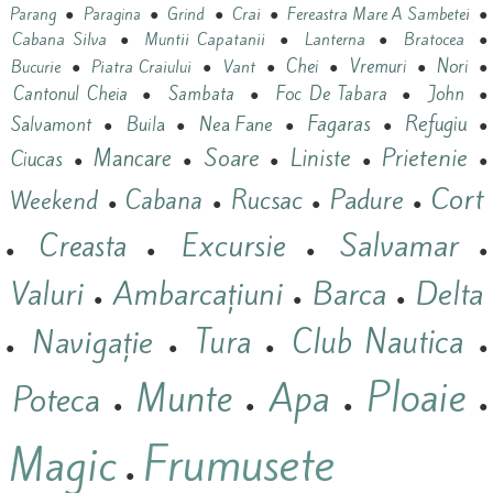
●
●
●
Crai
●
Fereastra Mare A Sambetei
●
Parang
Paragina
Grind
Cabana Silva
●
Muntii Capatanii
●
Lanterna
●
Bratocea
●
Vant
Chei
Vremuri
Nori
Bucurie
●
Piatra Craiului
●
●
●
●
●
Cantonul Cheia
Sambata
Foc De Tabara
John
●
●
●
●
Refugiu
Nea Fane
Fagaras
Salvamont
Buila
●
●
●
●
●
Prietenie
Mancare
Soare
Liniste
Ciucas
●
●
●
●
●
Cort
Padure
Cabana
Rucsac
Weekend
●
●
●
●
Salvamar
Excursie
Creasta
●
●
●
●
Valuri
Ambarcațiuni
Barca
Delta
●
●
●
Navigație
Tura
Club Nautica
●
●
●
●
Ploaie
Munte
Apa
Poteca
●
●
●
●
Frumusete
Magic
●