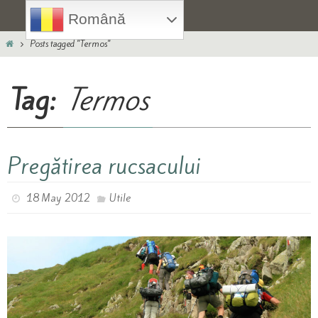
Skip
Română
to
Home
content
Posts tagged "Termos"
Tag:
Termos
Pregătirea rucsacului
18 May 2012
Utile