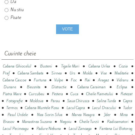
Da
Nu stiu
Poate
Cuvinte cheie
●
●
●
●
●
Cabana Ghiocelul
Busteni
Tigaile Mari
Cabana Urlea
Cozia
●
●
●
●
●
●
●
Praf
Cabana Sambata
Sirnea
Urs
Molda
Vise
Meditatie
●
●
●
●
●
●
●
Cabana Cascoe
Furtuna
Vulpe
Foc
Rai
Aragaz
Vidraru
●
●
●
●
●
Dunare
Beusnita
Distractie
Cabana Caraiman
Eclipsa
●
●
●
●
●
Piatra Mare
Curcubeu
Pestera
Cuca
Cheile Rametului
Retezat
●
●
●
●
●
●
Fotografie
Moldova
Parau
Saua Chirusca
Salina Turda
Capra
●
●
●
●
●
Termos
Cabana Muntele Rosu
Lacul Capra
Lacul Dracului
Tudor
●
●
●
●
●
●
Pasul Urdele
Nea Sorin Silva
Marea Neagra
Jder
Mina
●
●
●
●
●
Brasov
Manastirea Suzana
Negoiu
Cheile Turzii
Radioamatori
●
●
●
Lacul Pecineagu
Padure Nebuna
Lacul Zanoaga
Fantana Lui Botorog