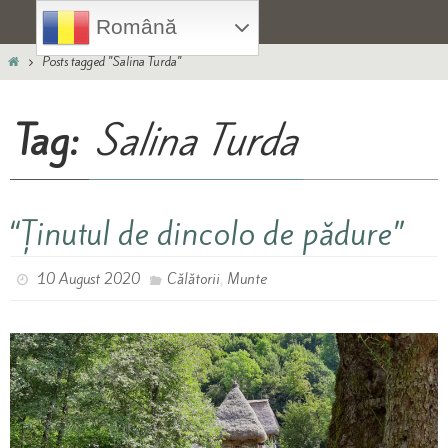
Skip
Română
to
Home
content
Posts tagged "Salina Turda"
Tag:
Salina Turda
“Ținutul de dincolo de pădure”
,
10 August 2020
Călătorii
Munte