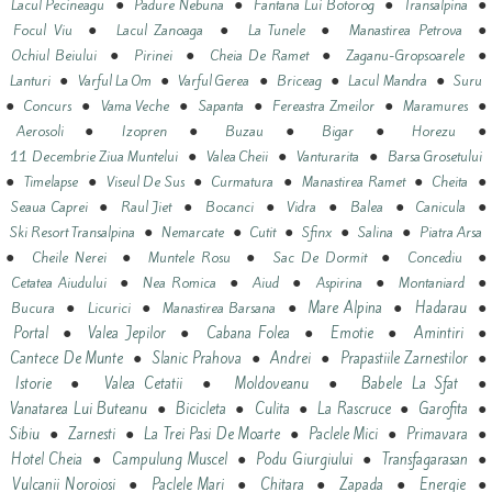
●
●
●
●
Lacul Pecineagu
Padure Nebuna
Fantana Lui Botorog
Transalpina
●
●
●
●
Focul Viu
Lacul Zanoaga
La Tunele
Manastirea Petrova
●
●
●
●
Ochiul Beiului
Pirinei
Cheia De Ramet
Zaganu-Gropsoarele
●
●
●
●
●
Lanturi
Varful La Om
Varful Gerea
Briceag
Lacul Mandra
Suru
●
●
●
●
●
●
Concurs
Vama Veche
Sapanta
Fereastra Zmeilor
Maramures
●
●
●
●
●
Aerosoli
Izopren
Buzau
Bigar
Horezu
●
●
●
11 Decembrie Ziua Muntelui
Valea Cheii
Vanturarita
Barsa Grosetului
●
●
●
●
●
●
Timelapse
Viseul De Sus
Curmatura
Manastirea Ramet
Cheita
●
●
●
●
●
●
Seaua Caprei
Raul Jiet
Bocanci
Vidra
Balea
Canicula
●
●
●
●
●
Ski Resort Transalpina
Nemarcate
Cutit
Sfinx
Salina
Piatra Arsa
●
●
●
●
●
Cheile Nerei
Muntele Rosu
Sac De Dormit
Concediu
●
●
●
●
●
Cetatea Aiudului
Nea Romica
Aiud
Aspirina
Montaniard
●
●
●
●
●
Mare Alpina
Hadarau
Bucura
Licurici
Manastirea Barsana
●
●
●
●
●
Portal
Valea Jepilor
Cabana Folea
Emotie
Amintiri
●
●
●
●
Cantece De Munte
Slanic Prahova
Andrei
Prapastiile Zarnestilor
●
●
●
●
Istorie
Valea Cetatii
Moldoveanu
Babele La Sfat
●
●
●
●
●
Vanatarea Lui Buteanu
Bicicleta
Culita
La Rascruce
Garofita
●
●
●
●
●
Sibiu
Zarnesti
La Trei Pasi De Moarte
Paclele Mici
Primavara
●
●
●
●
Hotel Cheia
Campulung Muscel
Podu Giurgiului
Transfagarasan
●
●
●
●
●
Vulcanii Noroiosi
Paclele Mari
Chitara
Zapada
Energie