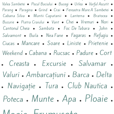
●
●
●
●
●
Valea Sambetei
Piscul Baciului
Bucegi
Urlea
Varful Ascutit
●
●
●
Crai
●
Fereastra Mare A Sambetei
●
Parang
Paragina
Grind
Cabana Silva
●
Muntii Capatanii
●
Lanterna
●
Bratocea
●
Vant
Chei
Vremuri
Nori
Bucurie
●
Piatra Craiului
●
●
●
●
●
Cantonul Cheia
Sambata
Foc De Tabara
John
●
●
●
●
Refugiu
Nea Fane
Fagaras
Salvamont
Buila
●
●
●
●
●
Prietenie
Mancare
Soare
Liniste
Ciucas
●
●
●
●
●
Cort
Padure
Cabana
Rucsac
Weekend
●
●
●
●
Salvamar
Excursie
Creasta
●
●
●
●
Valuri
Ambarcațiuni
Barca
Delta
●
●
●
Navigație
Tura
Club Nautica
●
●
●
●
Ploaie
Munte
Apa
Poteca
●
●
●
●