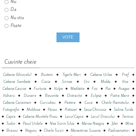
Nu
Da
Nu stiu
Poate
Cuvinte cheie
●
●
●
●
●
Cabana Ghiocelul
Busteni
Tigaile Mari
Cabana Urlea
Praf
●
●
●
●
●
●
Cabana Sambata
Cozia
Sirnea
Urs
Molda
Vise
●
●
●
●
●
●
●
Cabana Cascoe
Furtuna
Vulpe
Meditatie
Foc
Rai
Aragaz
●
●
●
●
●
●
Vidraru
Dunare
Beusnita
Distractie
Eclipsa
Piatra Mare
●
●
●
●
●
Cabana Caraiman
Curcubeu
Pestera
Cuca
Cheile Rametului
●
●
●
●
●
Fotografie
Moldova
Parau
Retezat
Saua Chirusca
Salina Turda
●
●
●
●
●
Capra
Cabana Muntele Rosu
Lacul Capra
Lacul Dracului
Termos
●
●
●
●
●
●
Tudor
Pasul Urdele
Nea Sorin Silva
Marea Neagra
Jder
Mina
●
●
●
●
●
●
Brasov
Negoiu
Cheile Turzii
Manastirea Suzana
Radioamatori