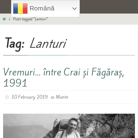
Skip
Română
to
Home
content
Posts tagged "Lanturi"
Tag:
Lanturi
Vremuri… între Crai și Făgăraș,
1991
10 February 2019
Munte