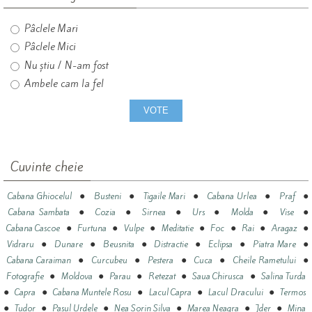
Pâclele Mari
Pâclele Mici
Nu știu / N-am fost
Ambele cam la fel
Cuvinte cheie
●
●
●
●
●
Cabana Ghiocelul
Busteni
Tigaile Mari
Cabana Urlea
Praf
●
●
●
●
●
●
Cabana Sambata
Cozia
Sirnea
Urs
Molda
Vise
●
●
●
●
●
●
●
Cabana Cascoe
Furtuna
Vulpe
Meditatie
Foc
Rai
Aragaz
●
●
●
●
●
●
Vidraru
Dunare
Beusnita
Distractie
Eclipsa
Piatra Mare
●
●
●
●
●
Cabana Caraiman
Curcubeu
Pestera
Cuca
Cheile Rametului
●
●
●
●
●
Fotografie
Moldova
Parau
Retezat
Saua Chirusca
Salina Turda
●
●
●
●
●
Capra
Cabana Muntele Rosu
Lacul Capra
Lacul Dracului
Termos
●
●
●
●
●
●
Tudor
Pasul Urdele
Nea Sorin Silva
Marea Neagra
Jder
Mina