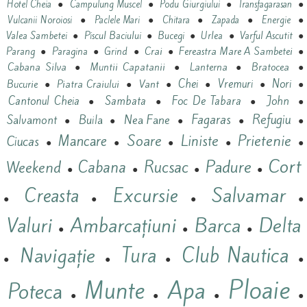
●
●
●
●
Hotel Cheia
Campulung Muscel
Podu Giurgiului
Transfagarasan
●
●
●
●
●
Vulcanii Noroiosi
Paclele Mari
Chitara
Zapada
Energie
●
●
●
●
●
Valea Sambetei
Piscul Baciului
Bucegi
Urlea
Varful Ascutit
●
●
●
Crai
●
Fereastra Mare A Sambetei
●
Parang
Paragina
Grind
Cabana Silva
●
Muntii Capatanii
●
Lanterna
●
Bratocea
●
Vant
Chei
Vremuri
Nori
Bucurie
●
Piatra Craiului
●
●
●
●
●
Cantonul Cheia
Sambata
Foc De Tabara
John
●
●
●
●
Refugiu
Nea Fane
Fagaras
Salvamont
Buila
●
●
●
●
●
Prietenie
Mancare
Soare
Liniste
Ciucas
●
●
●
●
●
Cort
Padure
Cabana
Rucsac
Weekend
●
●
●
●
Salvamar
Excursie
Creasta
●
●
●
●
Valuri
Ambarcațiuni
Barca
Delta
●
●
●
Navigație
Tura
Club Nautica
●
●
●
●
Ploaie
Munte
Apa
Poteca
●
●
●
●