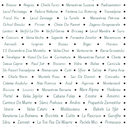
●
●
●
●
●
●
Brasov
Negoiu
Cheile Turzii
Manastirea Suzana
Radioamatori
●
●
●
●
Lacul Pecineagu
Padure Nebuna
Fantana Lui Botorog
Transalpina
●
●
●
●
Focul Viu
Lacul Zanoaga
La Tunele
Manastirea Petrova
●
●
●
●
Ochiul Beiului
Pirinei
Cheia De Ramet
Zaganu-Gropsoarele
●
●
●
●
●
Lanturi
Varful La Om
Varful Gerea
Briceag
Lacul Mandra
Suru
●
●
●
●
●
●
Concurs
Vama Veche
Sapanta
Fereastra Zmeilor
Maramures
●
●
●
●
●
Aerosoli
Izopren
Buzau
Bigar
Horezu
●
●
●
11 Decembrie Ziua Muntelui
Valea Cheii
Vanturarita
Barsa Grosetului
●
●
●
●
●
●
Timelapse
Viseul De Sus
Curmatura
Manastirea Ramet
Cheita
●
●
●
●
●
●
Seaua Caprei
Raul Jiet
Bocanci
Vidra
Balea
Canicula
●
●
●
●
●
Ski Resort Transalpina
Nemarcate
Cutit
Sfinx
Salina
Piatra Arsa
●
●
●
●
●
Cheile Nerei
Muntele Rosu
Sac De Dormit
Concediu
●
●
●
●
●
Cetatea Aiudului
Nea Romica
Aiud
Aspirina
Montaniard
●
●
●
●
●
Mare Alpina
Hadarau
Bucura
Licurici
Manastirea Barsana
●
●
●
●
●
Portal
Valea Jepilor
Cabana Folea
Emotie
Amintiri
●
●
●
●
Cantece De Munte
Slanic Prahova
Andrei
Prapastiile Zarnestilor
●
●
●
●
Istorie
Valea Cetatii
Moldoveanu
Babele La Sfat
●
●
●
●
●
Vanatarea Lui Buteanu
Bicicleta
Culita
La Rascruce
Garofita
●
●
●
●
●
Sibiu
Zarnesti
La Trei Pasi De Moarte
Paclele Mici
Primavara