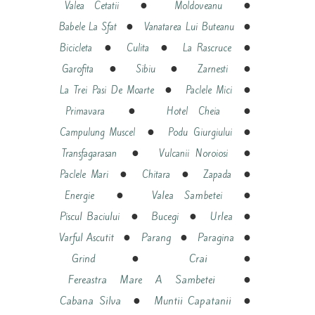
●
●
Valea Cetatii
Moldoveanu
●
●
Babele La Sfat
Vanatarea Lui Buteanu
●
●
●
Bicicleta
Culita
La Rascruce
●
●
●
Garofita
Sibiu
Zarnesti
●
●
La Trei Pasi De Moarte
Paclele Mici
●
●
Primavara
Hotel Cheia
●
●
Campulung Muscel
Podu Giurgiului
●
●
Transfagarasan
Vulcanii Noroiosi
●
●
●
Paclele Mari
Chitara
Zapada
●
●
Energie
Valea Sambetei
●
●
●
Piscul Baciului
Bucegi
Urlea
●
●
●
Varful Ascutit
Parang
Paragina
●
●
Crai
Grind
●
Fereastra Mare A Sambetei
●
●
Cabana Silva
Muntii Capatanii