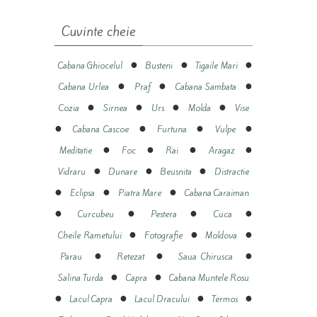
Cuvinte cheie
●
●
●
Cabana Ghiocelul
Busteni
Tigaile Mari
●
●
●
Cabana Urlea
Praf
Cabana Sambata
●
●
●
●
Cozia
Sirnea
Urs
Molda
Vise
●
●
●
●
Cabana Cascoe
Furtuna
Vulpe
●
●
●
●
Meditatie
Foc
Rai
Aragaz
●
●
●
Vidraru
Dunare
Beusnita
Distractie
●
●
●
Eclipsa
Piatra Mare
Cabana Caraiman
●
●
●
●
Curcubeu
Pestera
Cuca
●
●
●
Cheile Rametului
Fotografie
Moldova
●
●
●
Parau
Retezat
Saua Chirusca
●
●
Salina Turda
Capra
Cabana Muntele Rosu
●
●
●
●
Lacul Capra
Lacul Dracului
Termos