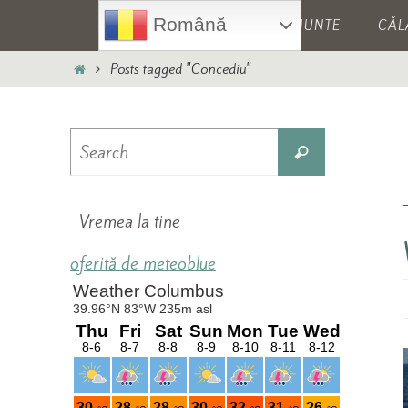
Skip
Skip
Română
HOME
MUNTE
CĂL
to
to
content
content
Home
Posts tagged "Concediu"
Search
Search
for:
Vremea la tine
oferită de meteoblue