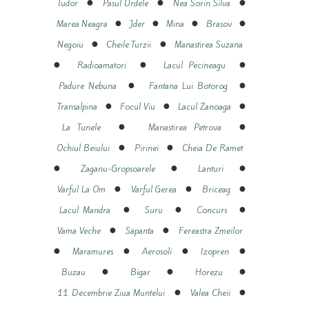
●
●
●
Tudor
Pasul Urdele
Nea Sorin Silva
●
●
●
●
Marea Neagra
Jder
Mina
Brasov
●
●
Negoiu
Cheile Turzii
Manastirea Suzana
●
●
●
Radioamatori
Lacul Pecineagu
●
●
Padure Nebuna
Fantana Lui Botorog
●
●
●
Transalpina
Focul Viu
Lacul Zanoaga
●
●
La Tunele
Manastirea Petrova
●
●
Ochiul Beiului
Pirinei
Cheia De Ramet
●
●
●
Zaganu-Gropsoarele
Lanturi
●
●
●
Varful La Om
Varful Gerea
Briceag
●
●
●
Lacul Mandra
Suru
Concurs
●
●
Vama Veche
Sapanta
Fereastra Zmeilor
●
●
●
●
Maramures
Aerosoli
Izopren
●
●
●
Buzau
Bigar
Horezu
●
●
11 Decembrie Ziua Muntelui
Valea Cheii