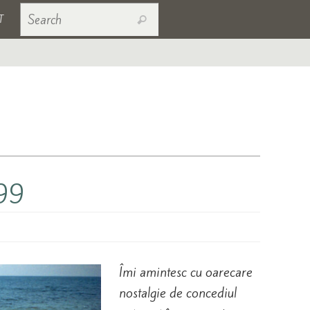
Search for:
T
Search
999
Îmi amintesc cu oarecare
nostalgie de concediul