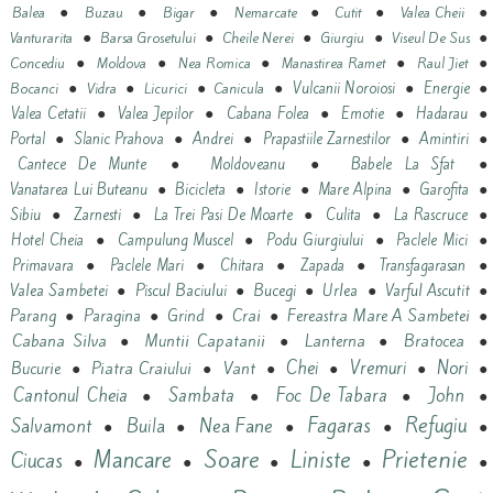
●
●
●
●
●
●
Balea
Buzau
Bigar
Nemarcate
Cutit
Valea Cheii
●
●
●
●
●
Vanturarita
Barsa Grosetului
Cheile Nerei
Giurgiu
Viseul De Sus
●
●
●
●
●
Concediu
Moldova
Nea Romica
Manastirea Ramet
Raul Jiet
●
●
●
●
●
●
Vulcanii Noroiosi
Energie
Bocanci
Vidra
Licurici
Canicula
●
●
●
●
●
Valea Cetatii
Valea Jepilor
Cabana Folea
Emotie
Hadarau
●
●
●
●
●
Portal
Slanic Prahova
Andrei
Prapastiile Zarnestilor
Amintiri
●
●
●
Cantece De Munte
Moldoveanu
Babele La Sfat
●
●
●
●
●
Vanatarea Lui Buteanu
Bicicleta
Istorie
Mare Alpina
Garofita
●
●
●
●
●
Sibiu
Zarnesti
La Trei Pasi De Moarte
Culita
La Rascruce
●
●
●
●
Hotel Cheia
Campulung Muscel
Podu Giurgiului
Paclele Mici
●
●
●
●
●
Primavara
Paclele Mari
Chitara
Zapada
Transfagarasan
●
●
●
●
●
Valea Sambetei
Piscul Baciului
Bucegi
Urlea
Varful Ascutit
●
●
●
Crai
●
Fereastra Mare A Sambetei
●
Parang
Paragina
Grind
Cabana Silva
●
Muntii Capatanii
●
Lanterna
●
Bratocea
●
Vant
Chei
Vremuri
Nori
Bucurie
●
Piatra Craiului
●
●
●
●
●
Cantonul Cheia
Sambata
Foc De Tabara
John
●
●
●
●
Refugiu
Nea Fane
Fagaras
Salvamont
Buila
●
●
●
●
●
Prietenie
Mancare
Soare
Liniste
Ciucas
●
●
●
●
●