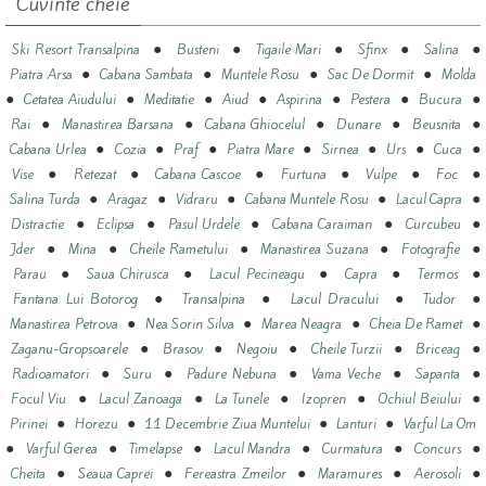
Cuvinte cheie
●
●
●
●
●
Ski Resort Transalpina
Busteni
Tigaile Mari
Sfinx
Salina
●
●
●
●
Piatra Arsa
Cabana Sambata
Muntele Rosu
Sac De Dormit
Molda
●
●
●
●
●
●
●
Cetatea Aiudului
Meditatie
Aiud
Aspirina
Pestera
Bucura
●
●
●
●
●
Rai
Manastirea Barsana
Cabana Ghiocelul
Dunare
Beusnita
●
●
●
●
●
●
●
Cabana Urlea
Cozia
Praf
Piatra Mare
Sirnea
Urs
Cuca
●
●
●
●
●
●
Vise
Retezat
Cabana Cascoe
Furtuna
Vulpe
Foc
●
●
●
●
●
Salina Turda
Aragaz
Vidraru
Cabana Muntele Rosu
Lacul Capra
●
●
●
●
●
Distractie
Eclipsa
Pasul Urdele
Cabana Caraiman
Curcubeu
●
●
●
●
●
Jder
Mina
Cheile Rametului
Manastirea Suzana
Fotografie
●
●
●
●
●
Parau
Saua Chirusca
Lacul Pecineagu
Capra
Termos
●
●
●
●
Fantana Lui Botorog
Transalpina
Lacul Dracului
Tudor
●
●
●
●
Manastirea Petrova
Nea Sorin Silva
Marea Neagra
Cheia De Ramet
●
●
●
●
●
Zaganu-Gropsoarele
Brasov
Negoiu
Cheile Turzii
Briceag
●
●
●
●
●
Radioamatori
Suru
Padure Nebuna
Vama Veche
Sapanta
●
●
●
●
●
Focul Viu
Lacul Zanoaga
La Tunele
Izopren
Ochiul Beiului
●
●
●
●
Pirinei
Horezu
11 Decembrie Ziua Muntelui
Lanturi
Varful La Om
●
●
●
●
●
●
Varful Gerea
Timelapse
Lacul Mandra
Curmatura
Concurs
●
●
●
●
●
Cheita
Seaua Caprei
Fereastra Zmeilor
Maramures
Aerosoli