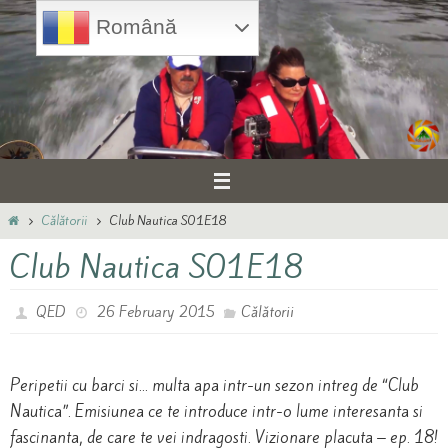
Skip
Română
to
content
Home
Călătorii
Club Nautica S01E18
Club Nautica S01E18
QED
26 February 2015
Călătorii
Peripetii cu barci si… multa apa intr-un sezon intreg de “Club
Nautica”. Emisiunea ce te introduce intr-o lume interesanta si
fascinanta, de care te vei indragosti. Vizionare placuta – ep. 18!