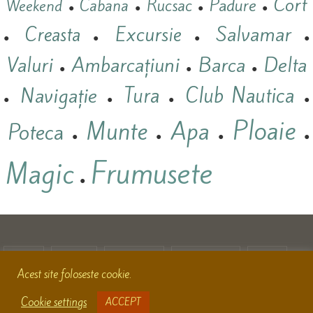
Cort
Padure
Cabana
Rucsac
Weekend
●
●
●
●
Salvamar
Excursie
Creasta
●
●
●
●
Valuri
Ambarcațiuni
Barca
Delta
●
●
●
Navigație
Tura
Club Nautica
●
●
●
●
Ploaie
Munte
Apa
Poteca
●
●
●
●
Frumusete
Magic
●
HOME
MUNTE
CĂLĂTORII
ACȚIONEAZĂ
UTILE
Acest site foloseste cookie.
ARHIVĂ
DESPRE
CONTACT
Cookie settings
ACCEPT