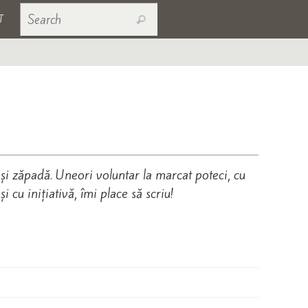
Search for:
T
Search
și zăpadă. Uneori voluntar la marcat poteci, cu
 cu inițiativă, îmi place să scriu!