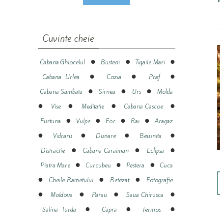
Cuvinte cheie
●
●
●
Cabana Ghiocelul
Busteni
Tigaile Mari
●
●
●
Cabana Urlea
Cozia
Praf
●
●
●
Cabana Sambata
Sirnea
Urs
Molda
●
●
●
●
Vise
Meditatie
Cabana Cascoe
●
●
●
●
Furtuna
Vulpe
Foc
Rai
Aragaz
●
●
●
●
Vidraru
Dunare
Beusnita
●
●
●
Distractie
Cabana Caraiman
Eclipsa
●
●
●
Piatra Mare
Curcubeu
Pestera
Cuca
●
●
●
Cheile Rametului
Retezat
Fotografie
●
●
●
●
Moldova
Parau
Saua Chirusca
●
●
●
Salina Turda
Capra
Termos