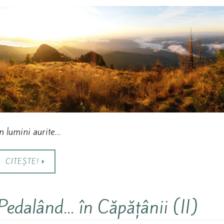
în lumini aurite…
CITEȘTE!
Pedalând… în Căpățânii (II)