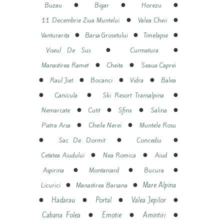
●
●
●
Buzau
Bigar
Horezu
●
●
11 Decembrie Ziua Muntelui
Valea Cheii
●
●
●
Vanturarita
Barsa Grosetului
Timelapse
●
●
Viseul De Sus
Curmatura
●
●
Manastirea Ramet
Cheita
Seaua Caprei
●
●
●
●
Raul Jiet
Bocanci
Vidra
Balea
●
●
●
Canicula
Ski Resort Transalpina
●
●
●
●
Nemarcate
Cutit
Sfinx
Salina
●
●
Piatra Arsa
Cheile Nerei
Muntele Rosu
●
●
●
Sac De Dormit
Concediu
●
●
●
Cetatea Aiudului
Nea Romica
Aiud
●
●
●
Aspirina
Montaniard
Bucura
●
●
Mare Alpina
Licurici
Manastirea Barsana
●
●
●
●
Hadarau
Portal
Valea Jepilor
●
●
●
Cabana Folea
Emotie
Amintiri