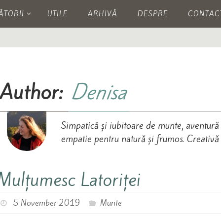
ĂTORII
UTILE
ARHIVĂ
DESPRE
CONTAC
Author:
Denisa
Simpatică și iubitoare de munte, aventură 
empatie pentru natură și frumos. Creativă și
Mulțumesc Latoriței
5 November 2019
Munte