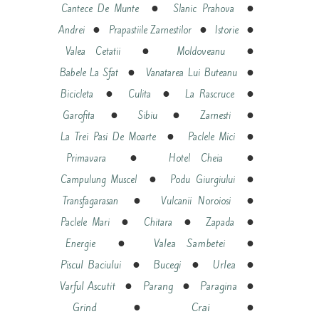
●
●
Cantece De Munte
Slanic Prahova
●
●
●
Andrei
Prapastiile Zarnestilor
Istorie
●
●
Valea Cetatii
Moldoveanu
●
●
Babele La Sfat
Vanatarea Lui Buteanu
●
●
●
Bicicleta
Culita
La Rascruce
●
●
●
Garofita
Sibiu
Zarnesti
●
●
La Trei Pasi De Moarte
Paclele Mici
●
●
Primavara
Hotel Cheia
●
●
Campulung Muscel
Podu Giurgiului
●
●
Transfagarasan
Vulcanii Noroiosi
●
●
●
Paclele Mari
Chitara
Zapada
●
●
Energie
Valea Sambetei
●
●
●
Piscul Baciului
Bucegi
Urlea
●
●
●
Varful Ascutit
Parang
Paragina
●
●
Crai
Grind