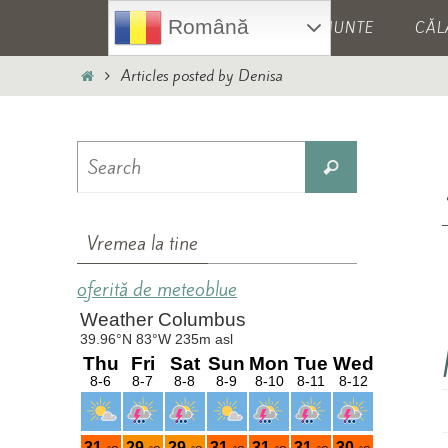
Skip
Skip
Română
HOME
MUNTE
CĂL
to
to
content
content
Home
Articles posted by Denisa
Search
Search
for:
Vremea la tine
oferită de meteoblue