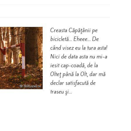
Creasta Căpăţânii pe
bicicletă… Eheee… De
când visez eu la tura asta!
Nici de data asta nu mi-a
iesit cap-coadă, de la
Olteţ până la Olt, dar mă
declar satisfacută de
traseu şi…