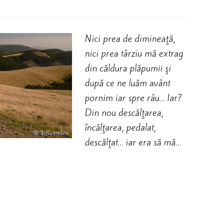
Nici prea de dimineaţă,
nici prea târziu mă extrag
din căldura plăpumii şi
după ce ne luăm avânt
pornim iar spre râu… Iar?
Din nou descălţarea,
încălţarea, pedalat,
descălţat… iar era să mă…