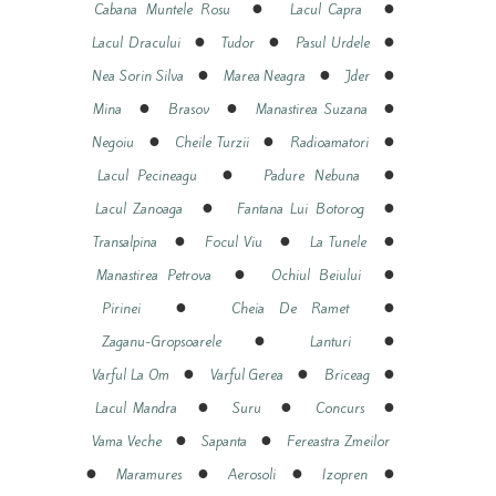
●
●
Cabana Muntele Rosu
Lacul Capra
●
●
●
Lacul Dracului
Tudor
Pasul Urdele
●
●
●
Nea Sorin Silva
Marea Neagra
Jder
●
●
●
Mina
Brasov
Manastirea Suzana
●
●
●
Negoiu
Cheile Turzii
Radioamatori
●
●
Lacul Pecineagu
Padure Nebuna
●
●
Lacul Zanoaga
Fantana Lui Botorog
●
●
●
Transalpina
Focul Viu
La Tunele
●
●
Manastirea Petrova
Ochiul Beiului
●
●
Pirinei
Cheia De Ramet
●
●
Zaganu-Gropsoarele
Lanturi
●
●
●
Varful La Om
Varful Gerea
Briceag
●
●
●
Lacul Mandra
Suru
Concurs
●
●
Vama Veche
Sapanta
Fereastra Zmeilor
●
●
●
●
Maramures
Aerosoli
Izopren