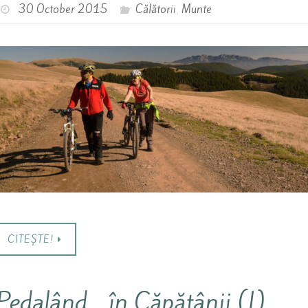
30 October 2015
Călătorii
,
Munte
CITEȘTE!
Pedalând… în Căpățânii (I)