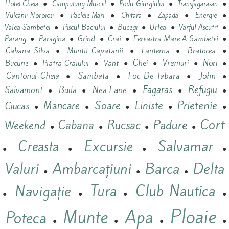
●
●
●
●
Hotel Cheia
Campulung Muscel
Podu Giurgiului
Transfagarasan
●
●
●
●
●
Vulcanii Noroiosi
Paclele Mari
Chitara
Zapada
Energie
●
●
●
●
●
Valea Sambetei
Piscul Baciului
Bucegi
Urlea
Varful Ascutit
●
●
●
Crai
●
Fereastra Mare A Sambetei
●
Parang
Paragina
Grind
Cabana Silva
●
Muntii Capatanii
●
Lanterna
●
Bratocea
●
Vant
Chei
Vremuri
Nori
Bucurie
●
Piatra Craiului
●
●
●
●
●
Cantonul Cheia
Sambata
Foc De Tabara
John
●
●
●
●
Refugiu
Nea Fane
Fagaras
Salvamont
Buila
●
●
●
●
●
Prietenie
Mancare
Soare
Liniste
Ciucas
●
●
●
●
●
Cort
Padure
Cabana
Rucsac
Weekend
●
●
●
●
Salvamar
Excursie
Creasta
●
●
●
●
Valuri
Ambarcațiuni
Barca
Delta
●
●
●
Navigație
Tura
Club Nautica
●
●
●
●
Ploaie
Munte
Apa
Poteca
●
●
●
●