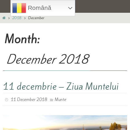
Skip
Română
to
Home
content
2018
December
Month:
December 2018
11 decembrie – Ziua Muntelui
11 December 2018
Munte