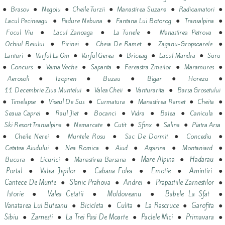
●
●
●
●
●
●
Brasov
Negoiu
Cheile Turzii
Manastirea Suzana
Radioamatori
●
●
●
●
Lacul Pecineagu
Padure Nebuna
Fantana Lui Botorog
Transalpina
●
●
●
●
Focul Viu
Lacul Zanoaga
La Tunele
Manastirea Petrova
●
●
●
●
Ochiul Beiului
Pirinei
Cheia De Ramet
Zaganu-Gropsoarele
●
●
●
●
●
Lanturi
Varful La Om
Varful Gerea
Briceag
Lacul Mandra
Suru
●
●
●
●
●
●
Concurs
Vama Veche
Sapanta
Fereastra Zmeilor
Maramures
●
●
●
●
●
Aerosoli
Izopren
Buzau
Bigar
Horezu
●
●
●
11 Decembrie Ziua Muntelui
Valea Cheii
Vanturarita
Barsa Grosetului
●
●
●
●
●
●
Timelapse
Viseul De Sus
Curmatura
Manastirea Ramet
Cheita
●
●
●
●
●
●
Seaua Caprei
Raul Jiet
Bocanci
Vidra
Balea
Canicula
●
●
●
●
●
Ski Resort Transalpina
Nemarcate
Cutit
Sfinx
Salina
Piatra Arsa
●
●
●
●
●
Cheile Nerei
Muntele Rosu
Sac De Dormit
Concediu
●
●
●
●
●
Cetatea Aiudului
Nea Romica
Aiud
Aspirina
Montaniard
●
●
●
●
●
Mare Alpina
Hadarau
Bucura
Licurici
Manastirea Barsana
●
●
●
●
●
Portal
Valea Jepilor
Cabana Folea
Emotie
Amintiri
●
●
●
●
Cantece De Munte
Slanic Prahova
Andrei
Prapastiile Zarnestilor
●
●
●
●
Istorie
Valea Cetatii
Moldoveanu
Babele La Sfat
●
●
●
●
●
Vanatarea Lui Buteanu
Bicicleta
Culita
La Rascruce
Garofita
●
●
●
●
●
Sibiu
Zarnesti
La Trei Pasi De Moarte
Paclele Mici
Primavara