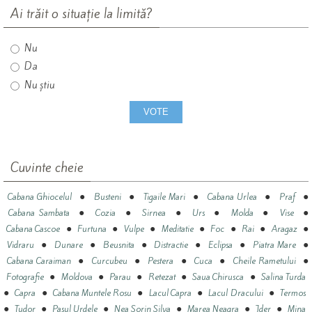
Ai trăit o situație la limită?
Nu
Da
Nu știu
Cuvinte cheie
●
●
●
●
●
Cabana Ghiocelul
Busteni
Tigaile Mari
Cabana Urlea
Praf
●
●
●
●
●
●
Cabana Sambata
Cozia
Sirnea
Urs
Molda
Vise
●
●
●
●
●
●
●
Cabana Cascoe
Furtuna
Vulpe
Meditatie
Foc
Rai
Aragaz
●
●
●
●
●
●
Vidraru
Dunare
Beusnita
Distractie
Eclipsa
Piatra Mare
●
●
●
●
●
Cabana Caraiman
Curcubeu
Pestera
Cuca
Cheile Rametului
●
●
●
●
●
Fotografie
Moldova
Parau
Retezat
Saua Chirusca
Salina Turda
●
●
●
●
●
Capra
Cabana Muntele Rosu
Lacul Capra
Lacul Dracului
Termos
●
●
●
●
●
●
Tudor
Pasul Urdele
Nea Sorin Silva
Marea Neagra
Jder
Mina