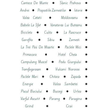
●
●
Cantece De Munte
Slanic Prahova
●
●
●
Andrei
Prapastiile Zarnestilor
Istorie
●
●
Valea Cetatii
Moldoveanu
●
●
Babele La Sfat
Vanatarea Lui Buteanu
●
●
●
Bicicleta
Culita
La Rascruce
●
●
●
Garofita
Sibiu
Zarnesti
●
●
La Trei Pasi De Moarte
Paclele Mici
●
●
Primavara
Hotel Cheia
●
●
Campulung Muscel
Podu Giurgiului
●
●
Transfagarasan
Vulcanii Noroiosi
●
●
●
Paclele Mari
Chitara
Zapada
●
●
Energie
Valea Sambetei
●
●
●
Piscul Baciului
Bucegi
Urlea
●
●
●
Varful Ascutit
Parang
Paragina
●
●
Crai
Grind