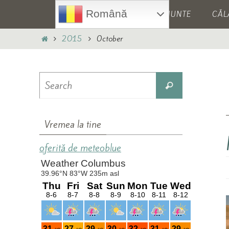
Skip
Skip
Română
HOME
MUNTE
CĂL
to
to
content
content
Home
2015
October
Search
Search
for:
Vremea la tine
oferită de meteoblue