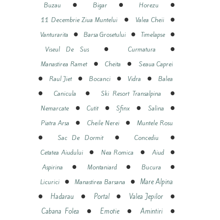
●
●
●
Buzau
Bigar
Horezu
●
●
11 Decembrie Ziua Muntelui
Valea Cheii
●
●
●
Vanturarita
Barsa Grosetului
Timelapse
●
●
Viseul De Sus
Curmatura
●
●
Manastirea Ramet
Cheita
Seaua Caprei
●
●
●
●
Raul Jiet
Bocanci
Vidra
Balea
●
●
●
Canicula
Ski Resort Transalpina
●
●
●
●
Nemarcate
Cutit
Sfinx
Salina
●
●
Piatra Arsa
Cheile Nerei
Muntele Rosu
●
●
●
Sac De Dormit
Concediu
●
●
●
Cetatea Aiudului
Nea Romica
Aiud
●
●
●
Aspirina
Montaniard
Bucura
●
●
Mare Alpina
Licurici
Manastirea Barsana
●
●
●
●
Hadarau
Portal
Valea Jepilor
●
●
●
Cabana Folea
Emotie
Amintiri