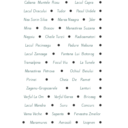
●
●
Cabana Muntele Rosu
Lacul Capra
●
●
●
Lacul Dracului
Tudor
Pasul Urdele
●
●
●
Nea Sorin Silva
Marea Neagra
Jder
●
●
●
Mina
Brasov
Manastirea Suzana
●
●
●
Negoiu
Cheile Turzii
Radioamatori
●
●
Lacul Pecineagu
Padure Nebuna
●
●
Lacul Zanoaga
Fantana Lui Botorog
●
●
●
Transalpina
Focul Viu
La Tunele
●
●
Manastirea Petrova
Ochiul Beiului
●
●
Pirinei
Cheia De Ramet
●
●
Zaganu-Gropsoarele
Lanturi
●
●
●
Varful La Om
Varful Gerea
Briceag
●
●
●
Lacul Mandra
Suru
Concurs
●
●
Vama Veche
Sapanta
Fereastra Zmeilor
●
●
●
●
Maramures
Aerosoli
Izopren