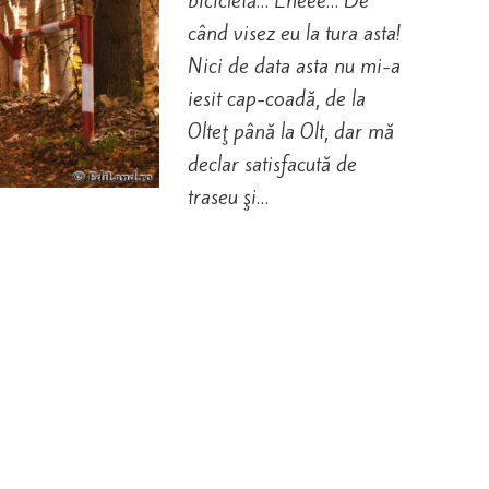
bicicletă… Eheee… De
când visez eu la tura asta!
Nici de data asta nu mi-a
iesit cap-coadă, de la
Olteţ până la Olt, dar mă
declar satisfacută de
traseu şi…