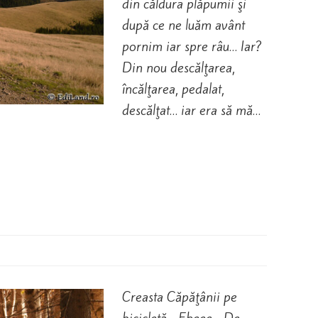
din căldura plăpumii şi
după ce ne luăm avânt
pornim iar spre râu… Iar?
Din nou descălţarea,
încălţarea, pedalat,
descălţat… iar era să mă…
Creasta Căpăţânii pe