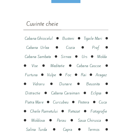
Cuvinte cheie
●
●
●
Cabana Ghiocelul
Busteni
Tigaile Mari
●
●
●
Cabana Urlea
Cozia
Praf
●
●
●
Cabana Sambata
Sirnea
Urs
Molda
●
●
●
●
Vise
Meditatie
Cabana Cascoe
●
●
●
●
Furtuna
Vulpe
Foc
Rai
Aragaz
●
●
●
●
Vidraru
Dunare
Beusnita
●
●
●
Distractie
Cabana Caraiman
Eclipsa
●
●
●
Piatra Mare
Curcubeu
Pestera
Cuca
●
●
●
Cheile Rametului
Retezat
Fotografie
●
●
●
●
Moldova
Parau
Saua Chirusca
●
●
●
Salina Turda
Capra
Termos